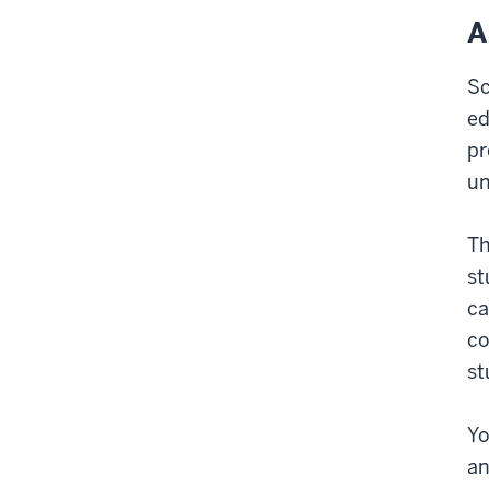
A
Sc
ed
pr
un
Th
st
ca
co
st
Yo
an